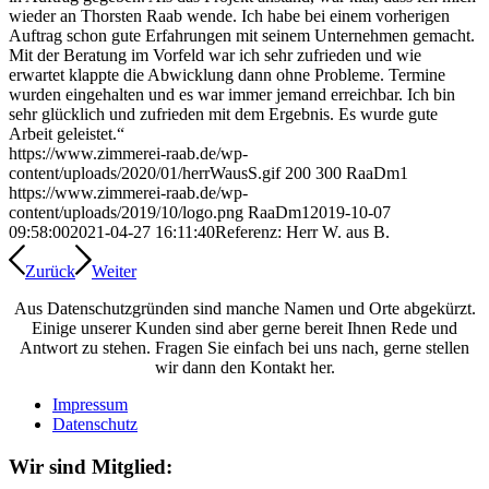
wieder an Thorsten Raab wende. Ich habe bei einem vorherigen
Auftrag schon gute Erfahrungen mit seinem Unternehmen gemacht.
Mit der Beratung im Vorfeld war ich sehr zufrieden und wie
erwartet klappte die Abwicklung dann ohne Probleme. Termine
wurden eingehalten und es war immer jemand erreichbar. Ich bin
sehr glücklich und zufrieden mit dem Ergebnis. Es wurde gute
Arbeit geleistet.“
https://www.zimmerei-raab.de/wp-
content/uploads/2020/01/herrWausS.gif
200
300
RaaDm1
https://www.zimmerei-raab.de/wp-
content/uploads/2019/10/logo.png
RaaDm1
2019-10-07
09:58:00
2021-04-27 16:11:40
Referenz: Herr W. aus B.
Zurück
Weiter
Aus Datenschutzgründen sind manche Namen und Orte abgekürzt.
Einige unserer Kunden sind aber gerne bereit Ihnen Rede und
Antwort zu stehen. Fragen Sie einfach bei uns nach, gerne stellen
wir dann den Kontakt her.
Impressum
Datenschutz
Wir sind Mitglied: