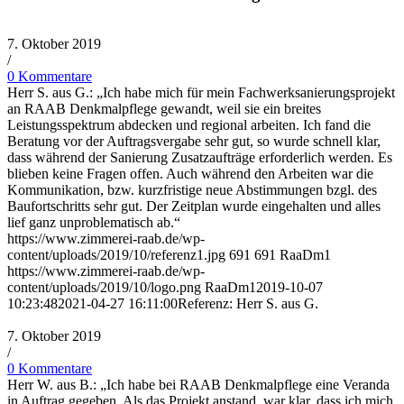
7. Oktober 2019
/
0 Kommentare
Herr S. aus G.: „Ich habe mich für mein Fachwerksanierungsprojekt
an RAAB Denkmalpflege gewandt, weil sie ein breites
Leistungsspektrum abdecken und regional arbeiten. Ich fand die
Beratung vor der Auftragsvergabe sehr gut, so wurde schnell klar,
dass während der Sanierung Zusatzaufträge erforderlich werden. Es
blieben keine Fragen offen. Auch während den Arbeiten war die
Kommunikation, bzw. kurzfristige neue Abstimmungen bzgl. des
Baufortschritts sehr gut. Der Zeitplan wurde eingehalten und alles
lief ganz unproblematisch ab.“
https://www.zimmerei-raab.de/wp-
content/uploads/2019/10/referenz1.jpg
691
691
RaaDm1
https://www.zimmerei-raab.de/wp-
content/uploads/2019/10/logo.png
RaaDm1
2019-10-07
10:23:48
2021-04-27 16:11:00
Referenz: Herr S. aus G.
7. Oktober 2019
/
0 Kommentare
Herr W. aus B.: „Ich habe bei RAAB Denkmalpflege eine Veranda
in Auftrag gegeben. Als das Projekt anstand, war klar, dass ich mich